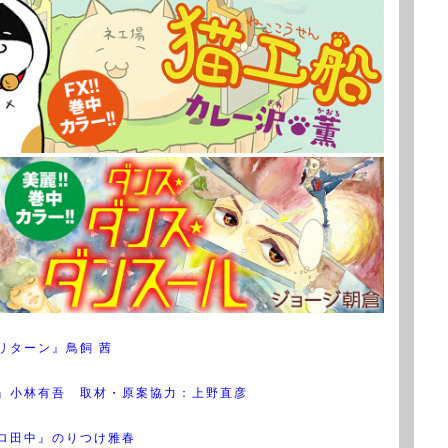
リターン』鳥飼 茜
』小林有吾 取材・原案協力：上野直彦
ロ田中』のりつけ雅春