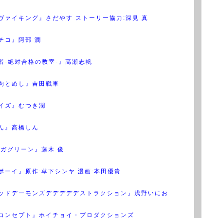
ヴァイキング』さだやす ストーリー協力:深見 真
チコ』阿部 潤
者-絶対合格の教室-』高瀬志帆
肉とめし』吉田戦車
イズ』むつき潤
ん』高橋しん
ギガグリーン』藤木 俊
ボーイ』原作:草下シンヤ 漫画:本田優貴
ッドデーモンズデデデデデストラクション』浅野いにお
コンセプト』ホイチョイ・プロダクションズ