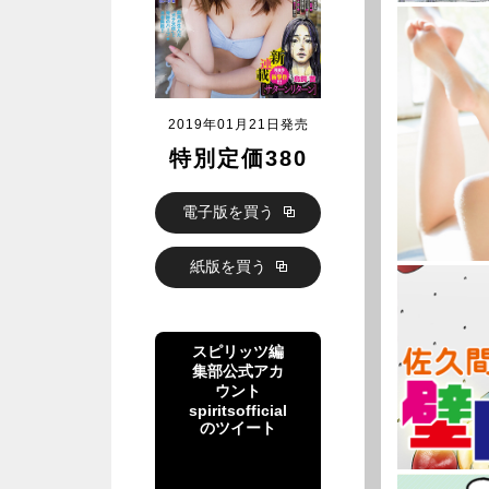
2019年01月21日発売
特別定価380
電子版を買う
紙版を買う
スピリッツ編
集部公式アカ
ウント
spiritsofficial
のツイート
スピリッツ編