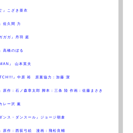
ぐ』こざき亜衣
』佐久間 力
ガガガ』丹羽 庭
』高橋のぼる
I-MAN』 山本英夫
PITCH!!!』中原 裕 原案協力：加藤 潔
』原作：石ノ森章太郎 脚本：三条 陸 作画：佐藤まさき
カレー沢 薫
ダンス・ダンスール』ジョージ朝倉
』原作：西荻弓絵 漫画：飛松良輔