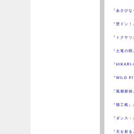
『あさひな
『壁ドン！
『トクサツ
『土竜の唄
『HIKAR
『WILD 
『風都探偵
『猫工船』
『ダンス・
『天を射る