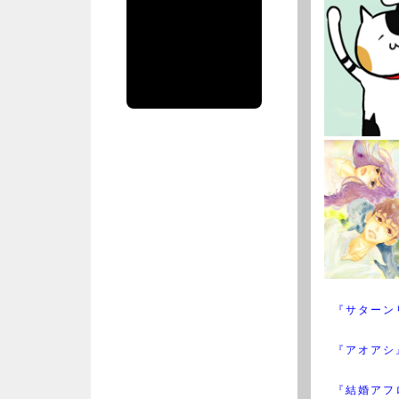
集部公式アカ
ウント
spiritsofficial
のツイート
『サターン
『アオアシ
『結婚アフ