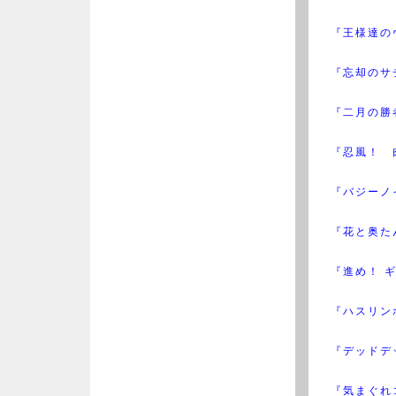
『王様達の
『忘却のサ
『二月の勝
『忍風！ 
『バジーノ
『花と奥た
『進め！ 
『ハスリン
『デッドデ
『気まぐれ