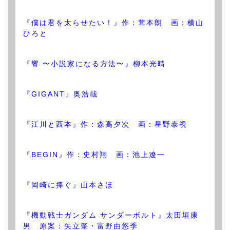
『僕は君を太らせたい！』作：茸本朗 画：横山
ひろと
『響 〜小説家になる方法〜』柳本光晴
『GIGANT』奥浩哉
『江川と西本』作：森高夕次 画：星野泰視
『BEGIN』作：史村翔 画：池上遼一
『岡崎に捧ぐ』山本さほ
『機動戦士ガンダム サンダーボルト』太田垣康
男 原案：矢立肇・富野由悠季