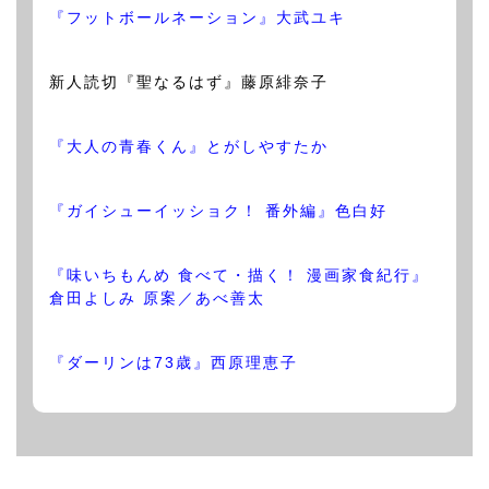
『フットボールネーション』大武ユキ
新人読切『聖なるはず』藤原緋奈子
『大人の青春くん』とがしやすたか
『ガイシューイッショク！ 番外編』色白好
『味いちもんめ 食べて・描く！ 漫画家食紀行』
倉田よしみ 原案／あべ善太
『ダーリンは73歳』西原理恵子