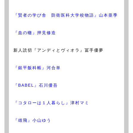
『賢者の学び舎 防衛医科大学校物語』山本亜季
『血の轍』押見修造
新人読切『アンディとヴィオラ』冨手優夢
『銀平飯科帳』河合単
『BABEL』石川優吾
『コタローは１人暮らし』津村マミ
『雄飛』小山ゆう