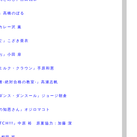
』高橋のぼる
カレー沢 薫
ぐ』こざき亜衣
お』小田 扉
ミルク・クラウン』手原和憲
者-絶対合格の教室-』高瀬志帆
ダンス・ダンスール』ジョージ朝倉
の知恩さん』オジロマコト
PITCH!!!』中原 裕 原案協力：加藤 潔
』相田 裕