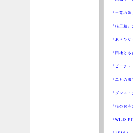
『土竜の唄
『猫工船』
『あさひな
『団地とも
『ピーチ・
『二月の勝
『ダンス・
『猫のお寺
『WILD 
『1518！