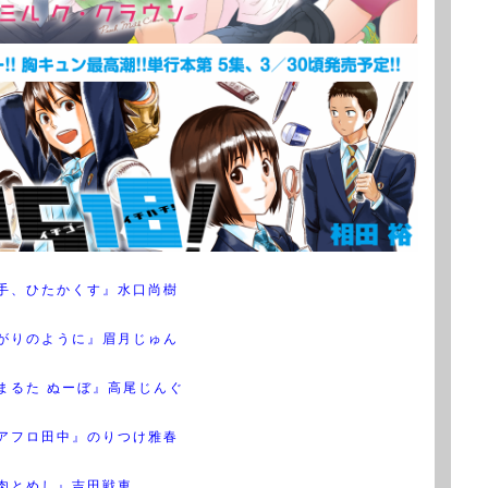
手、ひたかくす』水口尚樹
がりのように』眉月じゅん
まるた ぬーぼ』高尾じんぐ
アフロ田中』のりつけ雅春
肉とめし』吉田戦車