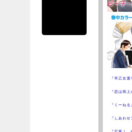
集部公式アカ
ウント
spiritsofficial
のツイート
『早乙女選
『恋は雨上
『くーねる
『しあわせ
『忍風！ 