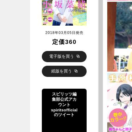
2018年03月05日発売
定価360
電子版を買う
紙版を買う
スピリッツ編
集部公式アカ
ウント
spiritsofficial
のツイート
スピリッツ編