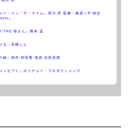
ャー・イン・ザ・ライム』背川 昇 監修・般若／R-指定
Nuts）
TO THE 母さん』降本 孟
ける』高橋しん
の娘』原作:和田竜 漫画:吉田史朗
コンセプト』ホイチョイ・プロダクションズ