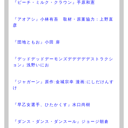
『ピーチ・ミルク・クラウン』手原和憲
『アオアシ』小林有吾 取材・原案協力：上野直
彦
『団地ともお』小田 扉
『デッドデッドデーモンズデデデデデストラクシ
ョン』浅野いにお
『ジャガーン』原作:金城宗幸 漫画:にしだけんす
け
『早乙女選手、ひたかくす』水口尚樹
『ダンス・ダンス・ダンスール』ジョージ朝倉