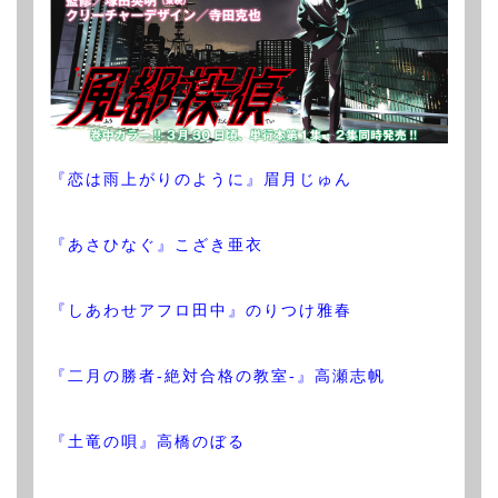
『恋は雨上がりのように』眉月じゅん
『あさひなぐ』こざき亜衣
『しあわせアフロ田中』のりつけ雅春
『二月の勝者-絶対合格の教室-』高瀬志帆
『土竜の唄』高橋のぼる