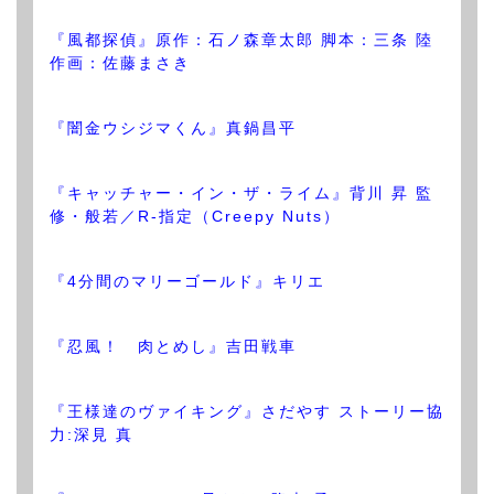
『風都探偵』原作：石ノ森章太郎 脚本：三条 陸
作画：佐藤まさき
『闇金ウシジマくん』真鍋昌平
『キャッチャー・イン・ザ・ライム』背川 昇 監
修・般若／R-指定（Creepy Nuts）
『4分間のマリーゴールド』キリエ
『忍風！ 肉とめし』吉田戦車
『王様達のヴァイキング』さだやす ストーリー協
力:深見 真