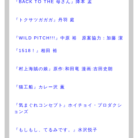
『BACK TO THE 母さん』降本 孟
『トクサツガガガ』丹羽 庭
『WILD PITCH!!!』中原 裕 原案協力：加藤 潔
『1518！』相田 裕
『村上海賊の娘』原作:和田竜 漫画:吉田史朗
『猫工船』カレー沢 薫
『気まぐれコンセプト』ホイチョイ・プロダクシ
ョンズ
『もしもし、てるみです。』水沢悦子