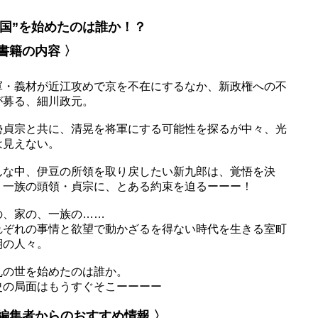
戦国”を始めたのは誰か！？
 書籍の内容 〉
軍・義材が近江攻めで京を不在にするなか、新政権への不
が募る、細川政元。
勢貞宗と共に、清晃を将軍にする可能性を探るが中々、光
は見えない。
んな中、伊豆の所領を取り戻したい新九郎は、覚悟を決
、一族の頭領・貞宗に、とある約束を迫るーーー！
の、家の、一族の……
れぞれの事情と欲望で動かざるを得ない時代を生きる室町
期の人々。
乱の世を始めたのは誰か。
史の局面はもうすぐそこーーーー
 編集者からのおすすめ情報 〉