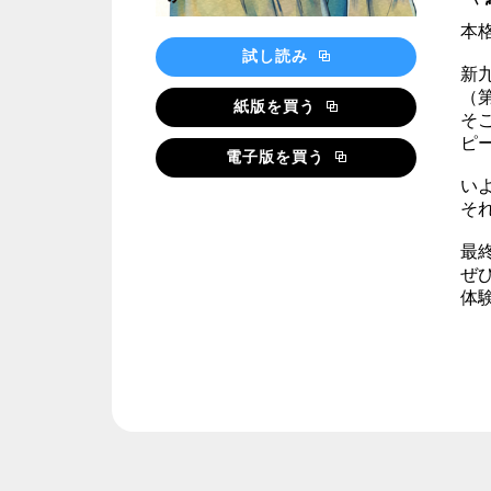
本
試し読み
新
（
紙版を買う
そ
ピ
電子版を買う
いよ
そ
最
ぜ
体