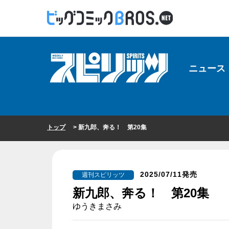
ニュース
トップ
> 新九郎、奔る！ 第20集
2025/07/11発売
週刊スピリッツ
新九郎、奔る！ 第20集
ゆうきまさみ