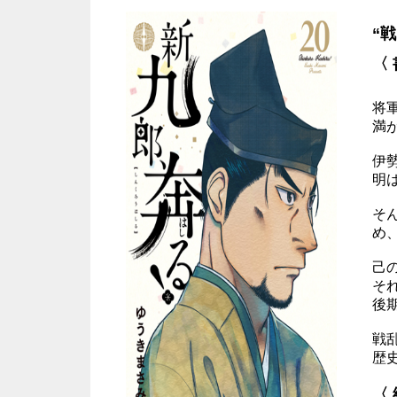
“
〈
将
満
伊
明
そ
め
己
そ
後
戦
歴
〈