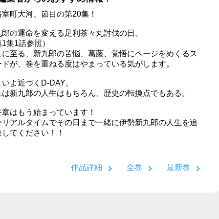
格室町大河、節目の第20集！
九郎の運命を変える足利茶々丸討伐の日。
第1集1話参照）
こに至る、新九郎の苦悩、葛藤、覚悟にページをめくるス
ードが、巻を重ねる度はやまっている気がします。
いよ近づくD-DAY。
れは新九郎の人生はもちろん、歴史の転換点でもある。
終章はもう始まっています！
ひリアルタイムでその日まで一緒に伊勢新九郎の人生を追
験してください！！
作品詳細
全巻
最新巻