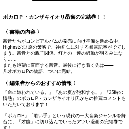
ボカロＰ・カンザキイオリ昂奮の完結巻！！
〈 書籍の内容 〉
茜音たちがコンピアルバムの発売に向け準備を進める中、
Highestの財原の策略で、神崎 仁に対する暴露記事がでてし
まう。茜音との親子関係、灯との一連の騒動が明るみにな
り……
またも絶望に直面する茜音。最後に行き着く先は――
凡才ボカロPの物語、ついに完結。
〈 編集者からのおすすめ情報 〉
『命に嫌われている。』『あの夏が飽和する。』『25時の
情熱』のボカロP・カンザキイオリ氏からの推薦コメントも
いただいております！
「ボカロP」「歌い手」という現代の一大音楽ジャンルを舞
台に、「才能」に切り込んでいったアツい漫画の完結巻で
す！