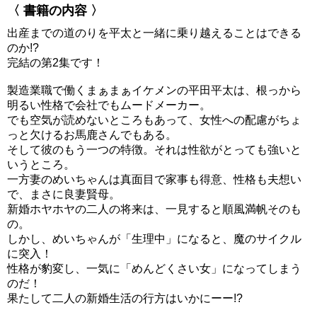
〈 書籍の内容 〉
出産までの道のりを平太と一緒に乗り越えることはできる
のか!?
完結の第2集です！
製造業職で働くまぁまぁイケメンの平田平太は、根っから
明るい性格で会社でもムードメーカー。
でも空気が読めないところもあって、女性への配慮がちょ
っと欠けるお馬鹿さんでもある。
そして彼のもう一つの特徴。それは性欲がとっても強いと
いうところ。
一方妻のめいちゃんは真面目で家事も得意、性格も夫想い
で、まさに良妻賢母。
新婚ホヤホヤの二人の将来は、一見すると順風満帆そのも
の。
しかし、めいちゃんが「生理中」になると、魔のサイクル
に突入！
性格が豹変し、一気に「めんどくさい女」になってしまう
のだ！
果たして二人の新婚生活の行方はいかにーー!?