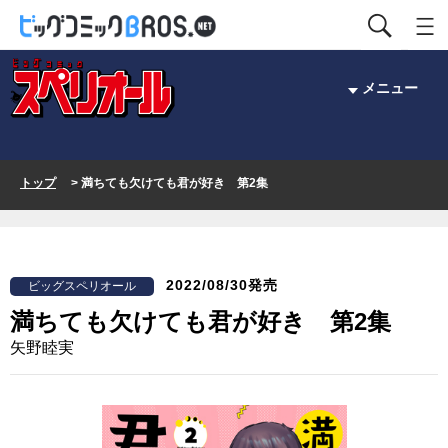
メニュー
トップ
> 満ちても欠けても君が好き 第2集
2022/08/30発売
ビッグスペリオール
満ちても欠けても君が好き 第2集
矢野睦実