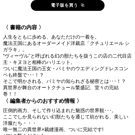
電子版を買う
〈 書籍の内容 〉
人生をともに歩める、あなただけの一着を。
魔法王国にあるオーダーメイド洋裁店「クチュリエール シ
ガラキ」。
“ヴィーヴル"と呼ばれる幻の獣たちを扱うこの店の二代目店
主・キヌヨと相棒のハリエット。
ついに魔法王国の王女・パミヤのウエディングドレスコン
ペも終盤で･･･！？
そこで明かされる、パミヤの知られざる秘密とは･･･！？
異世界が舞台のオートクチュール繁盛記、堂々の完結
巻！！
〈 編集者からのおすすめ情報 〉
圧倒的画力、そして作り込まれた魅惑の世界観･･･。
ここでしか見られない幻獣たちを通じて紡がれる、美しい
洋服たち・・・
唯一無二の異世界×裁縫漫画、ついに完結です!