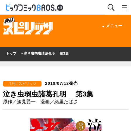
メニュー
トップ
> 泣き虫弱虫諸葛孔明 第3集
2019/07/12発売
月刊！スピリッツ
泣き虫弱虫諸葛孔明 第3集
原作／酒見賢一 漫画／緒里たばさ