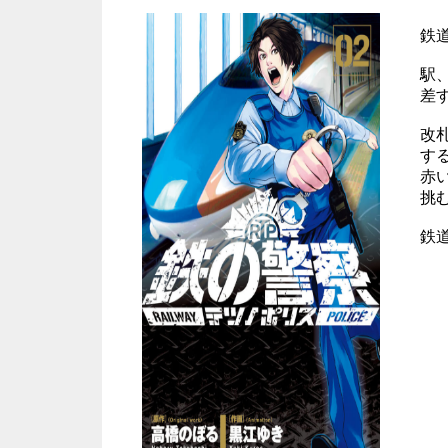
鉄
駅
差
改
す
赤
挑
鉄