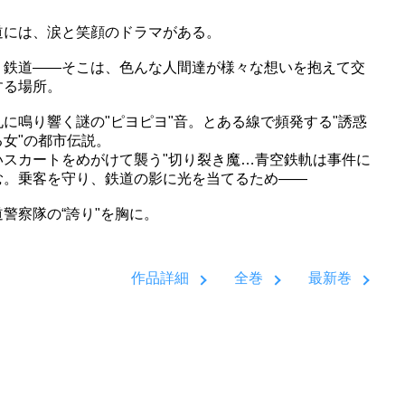
道には、涙と笑顔のドラマがある。
、鉄道――そこは、色んな人間達が様々な想いを抱えて交
する場所。
札に鳴り響く謎の"ピヨピヨ"音。とある線で頻発する"誘惑
る女"の都市伝説。
いスカートをめがけて襲う"切り裂き魔…青空鉄軌は事件に
む。乗客を守り、鉄道の影に光を当てるため――
道警察隊の“誇り"を胸に。
作品詳細
全巻
最新巻