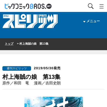
メニュー
トップ
> 村上海賊の娘 第13集
2019/05/30発売
週刊スピリッツ
村上海賊の娘 第13集
原作／和田 竜 漫画／吉田史朗