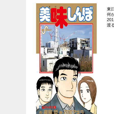
東
何
2
渡