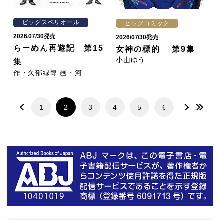
ビッグスペリオール
ビッグコミック
2026/07/30発売
2026/07/30発売
らーめん再遊記 第15
女神の標的 第9集
小山ゆう
集
作・久部緑郎 画・河...
1
2
3
4
5
6