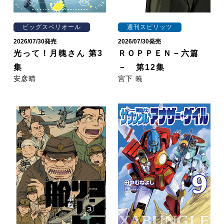
ビッグスペリオール
週刊スピリッツ
2026/07/30発売
2026/07/30発売
光って！月魄さん 第3
ＲＯＰＰＥＮ－六篇
集
－ 第12集
安彦晴
宮下 暁