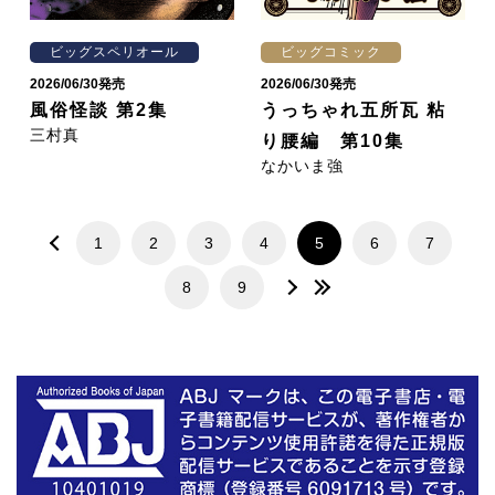
ビッグスペリオール
ビッグコミック
2026/06/30発売
2026/06/30発売
風俗怪談 第2集
うっちゃれ五所瓦 粘
三村真
り腰編 第10集
なかいま強
1
2
3
4
5
6
7
8
9