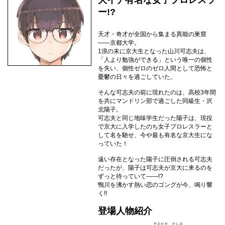
大イチ有名な女子プロレスラ
ー!?
天才・奇才が全国から集まる異能の巣窟
——京都大学。
1浪の末に京大生となった山川可志夫は、
「人より勉強ができる」という唯一の個性
を失い、個性ゼロのゼロ人間として恐怖と
憂鬱の日々を過ごしていた。
そんな可志夫の前に現れたのは、高校3年間
を共にマンドリン部で過ごした同級生・沢
北陽子。
可志夫と同じ地味学生だった陽子は、現役
で京大に入学したのち女子プロレスラーと
して名を馳せ、今や最も有名な京大生にな
っていた！
遠い存在となった陽子に圧倒される可志夫
だったが、陽子は可志夫が京大に来るのを
ずっと待っていて——!?
鴨川を沸かす熱い恋のゴングが今、鳴り響
く!!
登場人物紹介
やまかわ かしお