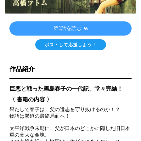
第1話を読む
ポストして応援しよう！
作品紹介
巨悪と戦った霧島春子の一代記、堂々完結！
〈 書籍の内容 〉
果たして春子は、父の遺志を守り抜けるのか！？
物語は緊迫の最終局面へ！
太平洋戦争末期に、父が日本のどこかに隠した旧日本
軍の莫大な金塊。