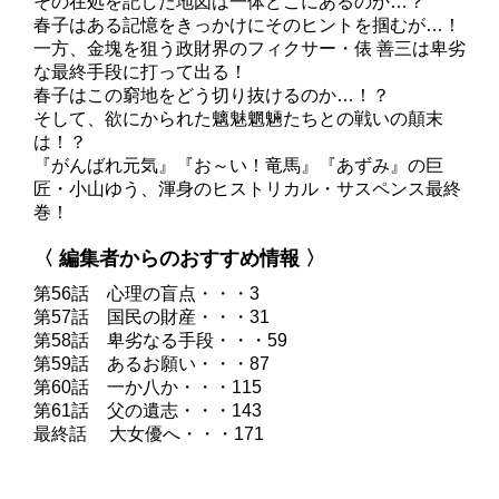
その在処を記した地図は一体どこにあるのか…？
春子はある記憶をきっかけにそのヒントを掴むが…！
一方、金塊を狙う政財界のフィクサー・俵 善三は卑劣
な最終手段に打って出る！
春子はこの窮地をどう切り抜けるのか…！？
そして、欲にかられた魑魅魍魎たちとの戦いの顛末
は！？
『がんばれ元気』『お～い！竜馬』『あずみ』の巨
匠・小山ゆう、渾身のヒストリカル・サスペンス最終
巻！
〈 編集者からのおすすめ情報 〉
第56話 心理の盲点・・・3
第57話 国民の財産・・・31
第58話 卑劣なる手段・・・59
第59話 あるお願い・・・87
第60話 一か八か・・・115
第61話 父の遺志・・・143
最終話 大女優へ・・・171