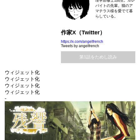
理学部修士1回生。ルレ
バイトの先輩。猫のア
マテラス様を愛でて暮
らしている。
作家X（Twitter）
https://x.com/angelfrench
Tweets by angelfrench
第1話をためし読み
ウィジェット化
ウィジェット化
ウィジェット化
ウィジェット化
-