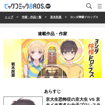
トップ
>
作家・作品一覧
>
若木民喜
> ヨシダ檸檬ドロップス
連載作品・作家
あらすじ
京大生恐怖症の京大生 VS 京