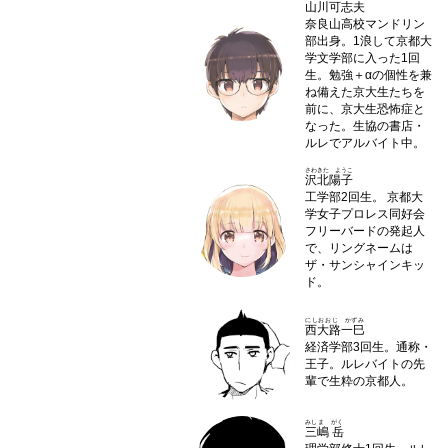
山川可志夫
奈良山高校マンドリン
部出身。1浪して京都大
学文学部に入った1回
生。勉強＋αの個性を兼
ね備えた京大生たちを
前に、京大生恐怖症と
なった。生協の書店・
ルレでアルバイト中。
さわきた ようこ
沢北陽子
工学部2回生。 京都大
学女子プロレス同好会
フリーバードの発起人
で、リングネームは
ザ・サンシャインキッ
ド。
にしおおじ かずみ
西大路一巳
経済学部3回生。通称・
王子。ルレバイトの先
輩で生粋の京都人。
みしま がく
三嶋 岳