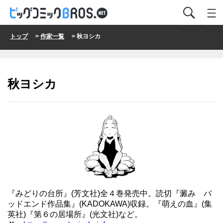
トップ
>
作家一覧
> 秋ヨシカ
秋ヨシカ
『みどりの台所』(芳文社)全４巻発売中。読切『澱み バ
ッドエンド作品集』(KADOKAWA)収録。『萌えの血』(集
英社)『第６の居場所』(光文社)など。