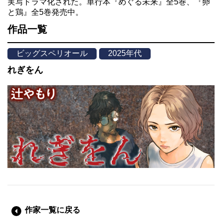
実写ドラマ化された。単行本『めぐる未来』全5巻、『卵
と鶏』全5巻発売中。
作品一覧
ビッグスペリオール
2025年代
れぎをん
作家一覧に戻る