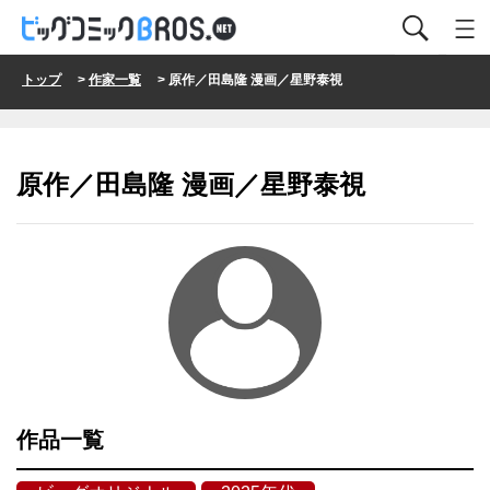
トップ
>
作家一覧
> 原作／田島隆 漫画／星野泰視
原作／田島隆 漫画／星野泰視
作品一覧