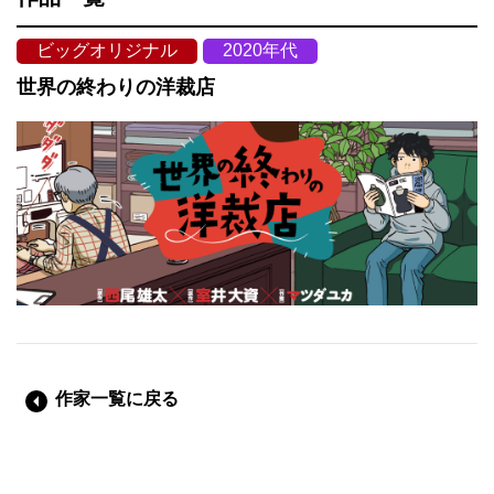
ビッグオリジナル
2020年代
世界の終わりの洋裁店
作家一覧に戻る