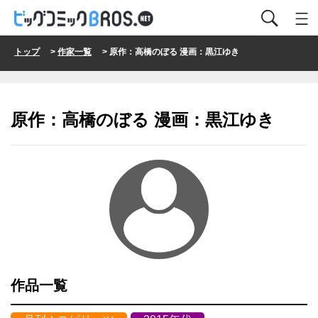
トップ
>
作家一覧
> 原作：高橋のぼる 漫画：黒江ゆき
原作：高橋のぼる 漫画：黒江ゆき
作品一覧