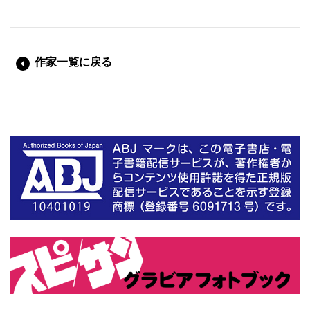
作家一覧に戻る