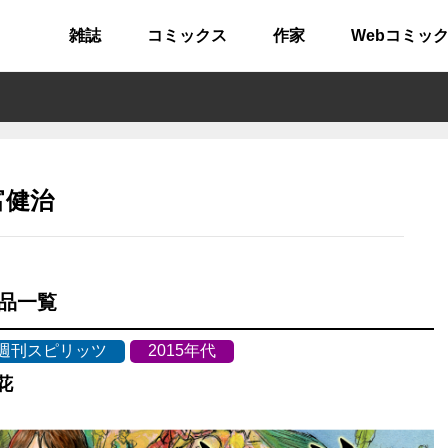
雑誌
コミックス
作家
Webコミッ
富健治
品一覧
週刊スピリッツ
2015年代
花