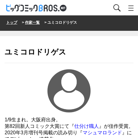
トップ
>
作家一覧
> ユミコロドリゲス
ユミコロドリゲス
1/9生まれ。大阪府出身。
第82回新人コミック大賞にて『
仕分け職人
』が佳作受賞。
2020年3月増刊号掲載の読み切り『
マシュマロランド
』に