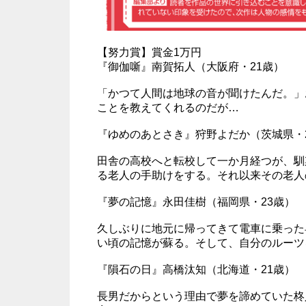
【努力賞】賞金1万円
『御伽噺』南賀拓人（大阪府・21歳）
「かつて人間は地球の音が聞けたんだ。」
ことを教えてくれるのだが…
『ゆめのあとさき』狩野よだか（茨城県・
田舎の高校へと転校して一か月経つが、馴
る老人の手助けをする。それ以来その老人
『夢の記憶』永田佳樹（福岡県・23歳）
久しぶりに地元に帰ってきて電車に乗った
い頃の記憶が蘇る。そして、自分のルーツ
『隕石の日』高橋汰知（北海道・21歳）
長男だからという理由で夢を諦めていた柊