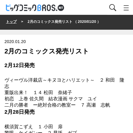
トップ
> 2月のコミックス発売リスト （ 2020/01/20 ）
2020.01.20
2月のコミックス発売リスト
2月12日発売
ヴィーヴル洋裁店～キヌヨとハリエット～
２ 和田 隆
志
重版出来！
１４ 松田 奈緒子
初恋 上巻 佐久間 結衣漫画 サクマ ユイ
二月の勝者 ー絶対合格の教室ー
７ 高瀬 志帆
2月28日発売
横須賀こずえ
１ 小田 扉
警眼－ケイガンー
２ 早坂 ガブ