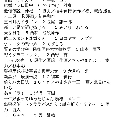
結婚アフロ田中
６ のりつけ 雅春
最強伝説 仲根
２ 協力／福本伸行 原作／横井憲治 漫画
／上原 求 漫画／新井和也
三日月のドラゴン
２ 長尾 謙一郎
新しい足で駆け抜けろ。
１ みどり わたる
天を射る
５ 西荻 弓絵原作
武士スタント逢坂くん！
１ ヨコヤマ ノブオ
永世乙女の戦い方
２ くずしろ
賢者の学び舎 防衛医科大学校物語
５ 山本 亜季
戦うグラフィック。
２ 西野 杏
しっぽの声
６ 原作／夏緑 作画／ちくやまきよし 協
力／杉本彩
警視庁犯罪被害者支援室の女
３ 六月柿 光
新黒沢 最強伝説
１７ 福本 伸行
釣りバカ日誌
１０４ 作／やまさき十三 画／北見けん
いち
あさドラ！
３ 浦沢 直樹
一生好きってゆったじゃん 横槍 メンゴ
出禁探偵 ～クララが来たりて謎を解く？？？～ １ 屋
乃 啓人
ＧＩＧＡＮＴ
５ 奥 浩哉