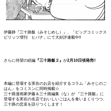
伊藤静『三十路飯（みそじめし）』
、「ビッグコミックス
ピリッツ増刊 ヒバナ」にて大好評連載中!!
さらに待望の続編
『三十路飯２』
が
2月10日頃発売
!!
本編に登場する実在のお店を紹介するコラム「みそじのご
はん」をコミスンに同時掲載☆
三十路漫画家伊藤＆三十路編集（な）が 『三十路飯』に
登場する実在の名店でおいしいごはんを食いまくりつつ、
三十路の悲哀を語りつくします！