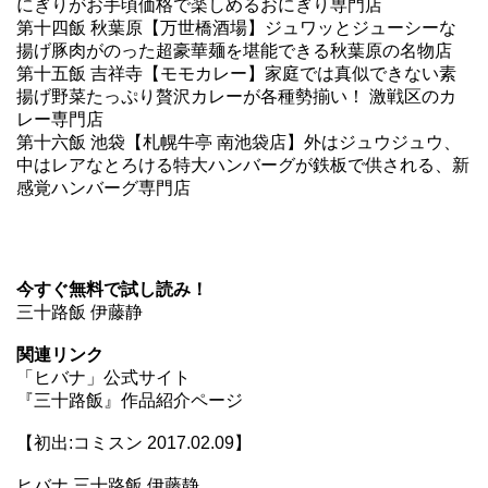
にぎりがお手頃価格で楽しめるおにぎり専門店
第十四飯 秋葉原【万世橋酒場】ジュワッとジューシーな
揚げ豚肉がのった超豪華麺を堪能できる秋葉原の名物店
第十五飯 吉祥寺【モモカレー】家庭では真似できない素
揚げ野菜たっぷり贅沢カレーが各種勢揃い！ 激戦区のカ
レー専門店
第十六飯 池袋【札幌牛亭 南池袋店】外はジュウジュウ、
中はレアなとろける特大ハンバーグが鉄板で供される、新
感覚ハンバーグ専門店
今すぐ無料で試し読み！
三十路飯 伊藤静
関連リンク
「ヒバナ」公式サイト
『三十路飯』作品紹介ページ
【初出:コミスン 2017.02.09】
ヒバナ,三十路飯,伊藤静