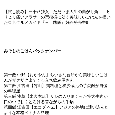
【試し読み】三十路独女、ただいま人生の曲がり角――ヒ
リヒリ痛いアラサーの恋模様に効く美味しいごはんを描い
た東京グルメガイド『三十路飯』好評発売中!!
みそじのごはんバックナンバー
第一飯 中野【おかやん】ちいさな台所から美味しいごは
んがザクザク出てくる立ち飲み屋さん
第二飯 江古田【竹山】鶏料理と稀少蔵元の芋焼酎が自慢
の料理屋
第三飯 浅草【米久本店】サシの入りまくった特大牛肉が
口の中で甘くとろける昔ながらの牛鍋
第四飯 江古田【エコダ ヘム】アジアの路地に迷い込んだ
ような本格ベトナム料理