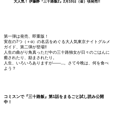
大人気！ 伊藤静『三十路飯2』2月10日（金）頃発売!!
第一弾は発売、即重版！
実在の7つ（＋α）の名店をめぐる大人気東京ナイトグルメ
ガイド、第二弾が登場!!
人生の曲がり角真っただ中の三十路独女が日々のごはんに
癒されたり、励まされたり。
人生、いろいろありますが――...。さて今晩は、何を食べ
よう？
コミスンで『三十路飯』第1話をまるごと試し読み公開
中！