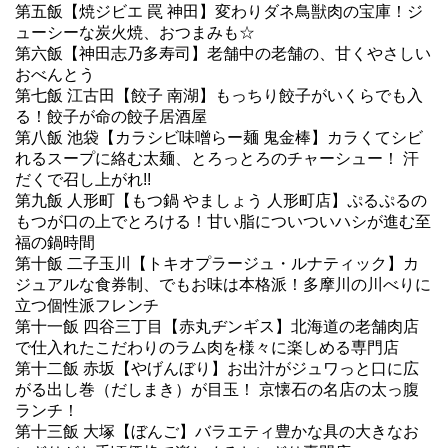
第五飯【焼ジビエ 罠 神田】変わりダネ鳥獣肉の宝庫！ジ
ューシーな炭火焼、おつまみも☆
第六飯【神田志乃多寿司】老舗中の老舗の、甘くやさしい
おべんとう
第七飯 江古田【餃子 南湖】もっちり餃子がいくらでも入
る！餃子が命の餃子居酒屋
第八飯 池袋【カラシビ味噌らー麺 鬼金棒】カラくてシビ
れるスープに絡む太麺、とろっとろのチャーシュー！ 汗
だくで召し上がれ!!
第九飯 人形町【もつ鍋 やましょう 人形町店】ぷるぷるの
もつが口の上でとろける！甘い脂についついハシが進む至
福の鍋時間
第十飯 二子玉川【トキオプラージュ・ルナティック】カ
ジュアルな食券制、でもお味は本格派！多摩川の川べりに
立つ個性派フレンチ
第十一飯 四谷三丁目【赤丸ヂンギス】北海道の老舗肉店
で仕入れたこだわりのラム肉を様々に楽しめる専門店
第十二飯 赤坂【やげんぼり】お出汁がジュワっと口に広
がる出し巻（だしまき）が目玉！ 京懐石の名店の太っ腹
ランチ！
第十三飯 大塚【ぼんご】バラエティ豊かな具の大きなお