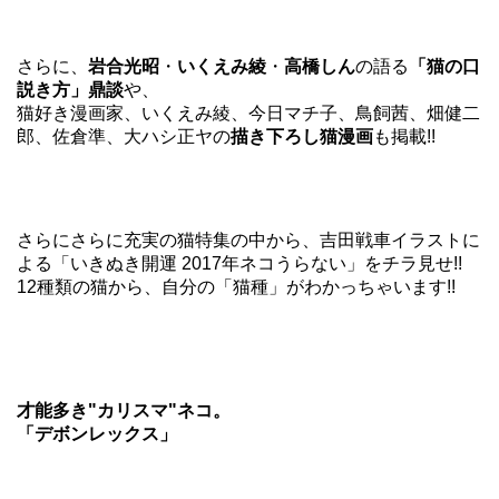
さらに、
岩合光昭
・
いくえみ綾
・
高橋しん
の語る
「猫の口
説き方」鼎談
や、
猫好き漫画家、いくえみ綾、今日マチ子、鳥飼茜、畑健二
郎、佐倉準、大ハシ正ヤの
描き下ろし猫漫画
も掲載!!
さらにさらに充実の猫特集の中から、吉田戦車イラストに
よる「いきぬき開運 2017年ネコうらない」をチラ見せ!!
12種類の猫から、自分の「猫種」がわかっちゃいます!!
才能多き"カリスマ"ネコ。
「デボンレックス」