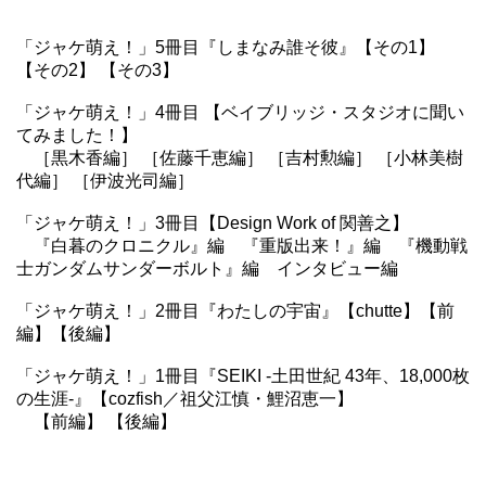
「ジャケ萌え！」5冊目『しまなみ誰そ彼』
【その1】
【その2】
【その3】
「ジャケ萌え！」4冊目 【ベイブリッジ・スタジオに聞い
てみました！】
［黒木香編］
［佐藤千恵編］
［吉村勲編］
［小林美樹
代編］
［伊波光司編］
「ジャケ萌え！」3冊目【Design Work of 関善之】
『白暮のクロニクル』編
『重版出来！』編
『機動戦
士ガンダムサンダーボルト』編
インタビュー編
「ジャケ萌え！」2冊目『わたしの宇宙』【chutte】
【前
編】
【後編】
「ジャケ萌え！」1冊目『SEIKI -土田世紀 43年、18,000枚
の生涯-』【cozfish／祖父江慎・鯉沼恵一】
【前編】
【後編】