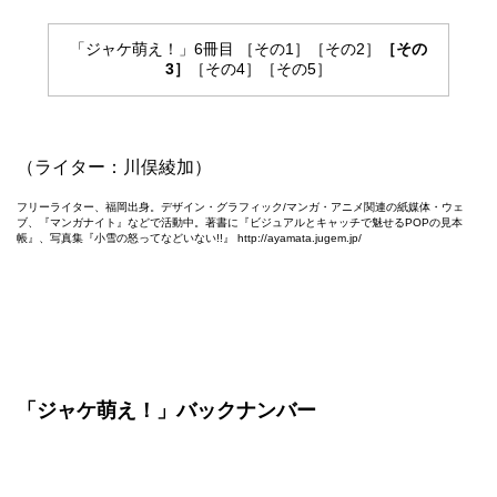
「ジャケ萌え！」6冊目
［その1］
［その2］
［その
3］
［その4］
［その5］
（ライター：川俣綾加）
フリーライター、福岡出身。デザイン・グラフィック/マンガ・アニメ関連の紙媒体・ウェ
ブ、『マンガナイト』などで活動中。著書に『ビジュアルとキャッチで魅せるPOPの見本
帳』、写真集『小雪の怒ってなどいない!!』
http://ayamata.jugem.jp/
「ジャケ萌え！」バックナンバー