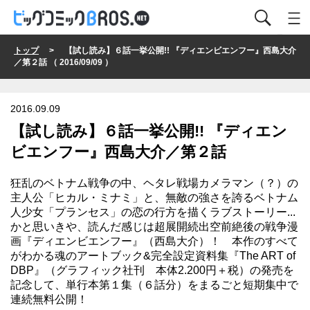
トップ
> 【試し読み】６話一挙公開!! 『ディエンビエンフー』西島大介
／第２話 （ 2016/09/09 ）
2016.09.09
【試し読み】６話一挙公開!! 『ディエン
ビエンフー』西島大介／第２話
狂乱のベトナム戦争の中、ヘタレ戦場カメラマン（？）の
主人公「ヒカル・ミナミ」と、無敵の強さを誇るベトナム
人少女「プランセス」の恋の行方を描くラブストーリー...
かと思いきや、読んだ感じは超展開続出空前絶後の戦争漫
画『ディエンビエンフー』（西島大介）！ 本作のすべて
がわかる魂のアートブック&完全設定資料集『The ART of
DBP』（グラフィック社刊 本体2.200円＋税）の発売を
記念して、単行本第１集（６話分）をまるごと短期集中で
連続無料公開！