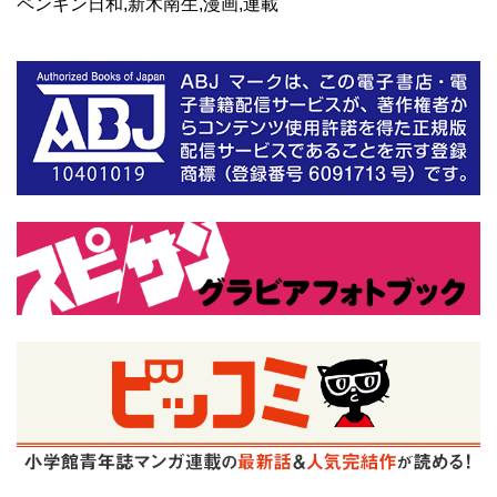
ペンギン日和,新木南生,漫画,連載