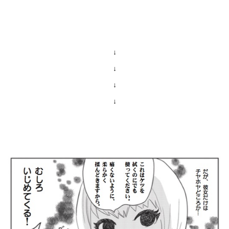
↓
↓
↓
↓