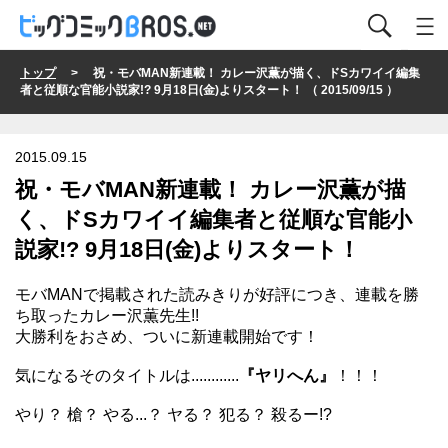
トップ
> 祝・モバMAN新連載！ カレー沢薫が描く、ドSカワイイ編集
者と従順な官能小説家!? 9月18日(金)よりスタート！ （ 2015/09/15 ）
2015.09.15
祝・モバMAN新連載！ カレー沢薫が描
く、ドSカワイイ編集者と従順な官能小
説家!? 9月18日(金)よりスタート！
モバMANで掲載された読みきり
が好評につき、連載を勝
ち取ったカレー沢薫先生!!
大勝利をおさめ、ついに新連載開始です！
気になるそのタイトルは............
『ヤリへん』
！！！
やり？ 槍？ やる...？ ヤる？ 犯る？ 殺るー!?