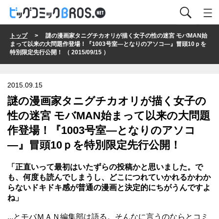
トップ
> 謎の漫画家タニグチカオリが描く女子の性の迷宮 モバMAN始
まって以来の大問題作登場！『1003号室―となりのアソコ―』冒頭10ｐを
特別限定先行公開！ （ 2015/09/15 ）
2015.09.15
謎の漫画家タニグチカオリが描く女子の
性の迷宮 モバMAN始まって以来の大問題
作登場！『1003号室―となりのアソコ
―』冒頭10ｐを特別限定先行公開！
「正直いって最初はいたずらの投稿かと思いました。で
も、何度も読んでしまうし、どこにつれていかれるかわか
らないドキドキ感が普通の漫画と決定的にちがうんですよ
ね」
...とモバＭＡＮ編集部は語る。そんなに言うのならとコミ