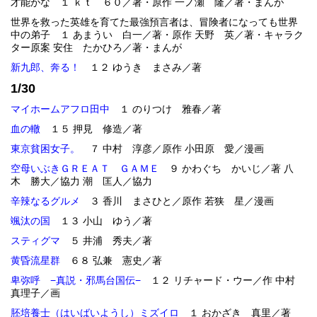
才能がな １ ｋｔ ６０／著・原作 一ノ瀬 隆／著・まんが
世界を救った英雄を育てた最強預言者は、冒険者になっても世界
中の弟子 １ あまうい 白一／著・原作 天野 英／著・キャラク
ター原案 安住 たかひろ／著・まんが
新九郎、奔る！
１２ ゆうき まさみ／著
1/30
マイホームアフロ田中
１ のりつけ 雅春／著
血の轍
１５ 押見 修造／著
東京貧困女子。
７ 中村 淳彦／原作 小田原 愛／漫画
空母いぶきＧＲＥＡＴ ＧＡＭＥ
９ かわぐち かいじ／著 八
木 勝大／協力 潮 匡人／協力
辛辣なるグルメ
３ 香川 まさひと／原作 若狭 星／漫画
颯汰の国
１３ 小山 ゆう／著
スティグマ
５ 井浦 秀夫／著
黄昏流星群
６８ 弘兼 憲史／著
卑弥呼 −真説・邪馬台国伝−
１２ リチャード・ウー／作 中村
真理子／画
胚培養士（はいばいようし）ミズイロ
１ おかざき 真里／著