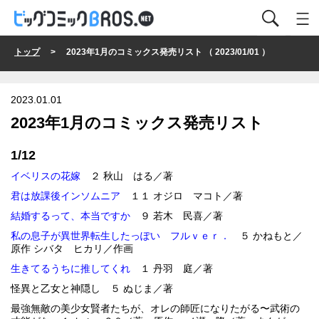
トップ
> 2023年1月のコミックス発売リスト （ 2023/01/01 ）
2023.01.01
2023年1月のコミックス発売リスト
1/12
イベリスの花嫁
２ 秋山 はる／著
君は放課後インソムニア
１１ オジロ マコト／著
結婚するって、本当ですか
９ 若木 民喜／著
私の息子が異世界転生したっぽい フルｖｅｒ．
５ かねもと／
原作 シバタ ヒカリ／作画
生きてるうちに推してくれ
１ 丹羽 庭／著
怪異と乙女と神隠し ５ ぬじま／著
最強無敵の美少女賢者たちが、オレの師匠になりたがる〜武術の