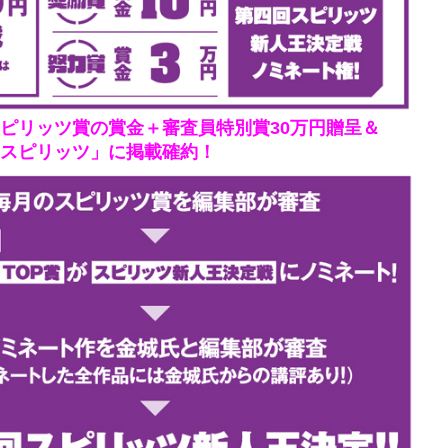
ピリッツ賞の賞金＋審査員特別賞30万円贈呈＆
スピリッツ」に掲載確約！