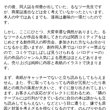
その後、同人誌を何冊か出していた、るなツー先生です
が、商業誌進出などは全く考えていなかったといいます。
本人の中ではあくまでも、漫画は趣味の一環だったので
す。
しかし、ここにひとつ、大変幸運な偶然がありました。る
なツーさんが作品を発表してきたのは関西コミティアをは
じめとする創作同人の即売会。参加された方ならお分かり
になるかと思いますが、創作同人界ではパロディー禁止な
ので、コミケではしばしば見うけられる（パロディーの）
元の作品のジャンル人気による恩恵はほとんどありませ
ん。売り上げは純粋に内容と表紙のイラストで決まりま
す。
まず、表紙がキャッチーでないと立ち読みもしてもらえま
せん。また、手に取ってもらっても内容が冗長だったり表
紙との画力の落差が大きいと、すぐに放り出されてしまい
ます。お客さんの反応がダイレクトに伝わるため、「隣の
テーブルには行列ができているのに自分の本は誰からも立
ち読みしてもらえない」などという目に遭うと、嫌でも原
因と対策を考えざるを得なくなるのです。のんびりやるの