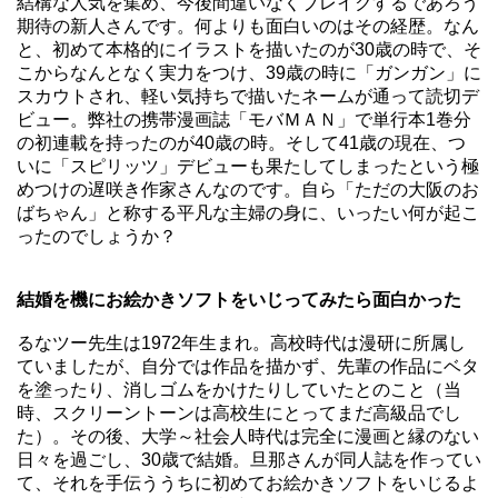
結構な人気を集め、今後間違いなくブレイクするであろう
期待の新人さんです。何よりも面白いのはその経歴。なん
と、初めて本格的にイラストを描いたのが30歳の時で、そ
こからなんとなく実力をつけ、39歳の時に「ガンガン」に
スカウトされ、軽い気持ちで描いたネームが通って読切デ
ビュー。弊社の
携帯漫画誌「モバＭＡＮ」
で単行本1巻分
の初連載を持ったのが40歳の時。そして41歳の現在、つ
いに「スピリッツ」デビューも果たしてしまったという極
めつけの遅咲き作家さんなのです。自ら「ただの大阪のお
ばちゃん」と称する平凡な主婦の身に、いったい何が起こ
ったのでしょうか？
結婚を機にお絵かきソフトをいじってみたら面白かった
るなツー先生は1972年生まれ。高校時代は漫研に所属し
ていましたが、自分では作品を描かず、先輩の作品にベタ
を塗ったり、消しゴムをかけたりしていたとのこと（当
時、スクリーントーンは高校生にとってまだ高級品でし
た）。その後、大学～社会人時代は完全に漫画と縁のない
日々を過ごし、30歳で結婚。旦那さんが同人誌を作ってい
て、それを手伝ううちに初めてお絵かきソフトをいじるよ