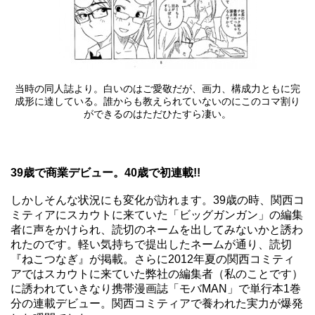
当時の同人誌より。白いのはご愛敬だが、画力、構成力ともに完
成形に達している。誰からも教えられていないのにこのコマ割り
ができるのはただひたすら凄い。
39歳で商業デビュー。40歳で初連載!!
しかしそんな状況にも変化が訪れます。39歳の時、関西コ
ミティアにスカウトに来ていた「ビッグガンガン」の編集
者に声をかけられ、読切のネームを出してみないかと誘わ
れたのです。軽い気持ちで提出したネームが通り、読切
『ねこつなぎ』が掲載。さらに2012年夏の関西コミティ
アではスカウトに来ていた弊社の編集者（私のことです）
に誘われていきなり携帯漫画誌「モバMAN」で単行本1巻
分の連載デビュー。関西コミティアで養われた実力が爆発