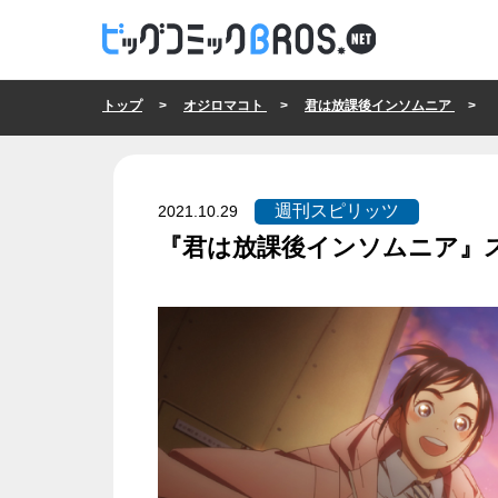
トップ
>
オジロマコト
>
君は放課後インソムニア
> 『
週刊スピリッツ
2021.10.29
『君は放課後インソムニア』
週刊スピリッツ