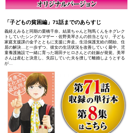
「子どもの貧困編」71話までのあらすじ
義経えみると同期の栗橋千奈。結菜ちゃんと翔馬くんをネグレク
トしていたシングルマザー・佐野美琴さんの担当となり、子ども
家庭支援課の金子とともに支援に奔走。生活保護支給の開始、住
居の解決…と一歩ずつ、彼女の生活状況を改善していく最中、児
童養護施設で一緒に育った堀田チヒロさんとの妊娠が発覚。美琴
さんは産むと決意し、失踪していた夫を捜して離婚しようとする
が…