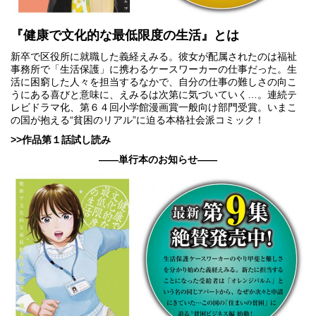
『健康で文化的な最低限度の生活』とは
新卒で区役所に就職した義経えみる。彼女が配属されたのは福祉
事務所で「生活保護」に携わるケースワーカーの仕事だった。生
活に困窮した人々を担当するなかで、自分の仕事の難しさの向こ
うにある喜びと意味に、えみるは次第に気づいていく…。連続テ
レビドラマ化、第６４回小学館漫画賞一般向け部門受賞。いまこ
の国が抱える“貧困のリアル”に迫る本格社会派コミック！
>>作品第１話試し読み
――単行本のお知らせ――