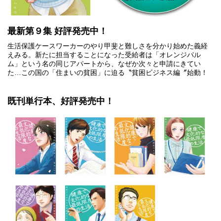
最新第９集 好評発売中！
生活保護ケースワーカーのやり甲斐と難しさを分かり始めた義経
えみる。新たに担当することになった受給者は「オレンジパル
ム」という名の同じアパートから、なぜか次々と申請にきてい
た…この国の「住まいの貧困」に迫る〝貧困ビジネス編〞始動！
既刊単行本、好評発売中！