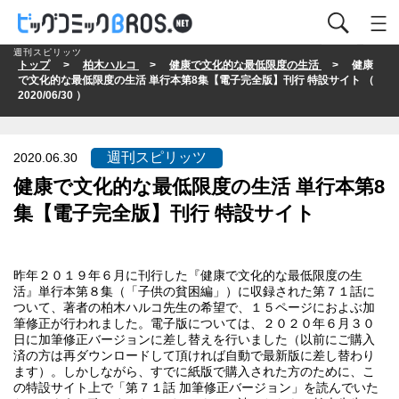
週刊スピリッツ
トップ
>
柏木ハルコ
>
健康で文化的な最低限度の生活
> 健康
で文化的な最低限度の生活 単行本第8集【電子完全版】刊行 特設サイト （
2020/06/30 ）
週刊スピリッツ
2020.06.30
健康で文化的な最低限度の生活 単行本第8
集【電子完全版】刊行 特設サイト
昨年２０１９年６月に刊行した『健康で文化的な最低限度の生
活』単行本第８集（「子供の貧困編」）に収録された第７１話に
ついて、著者の柏木ハルコ先生の希望で、１５ページにおよぶ加
筆修正が行われました。電子版については、２０２０年６月３０
日に加筆修正バージョンに差し替えを行いました（以前にご購入
済の方は再ダウンロードして頂ければ自動で最新版に差し替わり
ます）。しかしながら、すでに紙版で購入された方のために、こ
の特設サイト上で「第７１話 加筆修正バージョン」を読んでいた