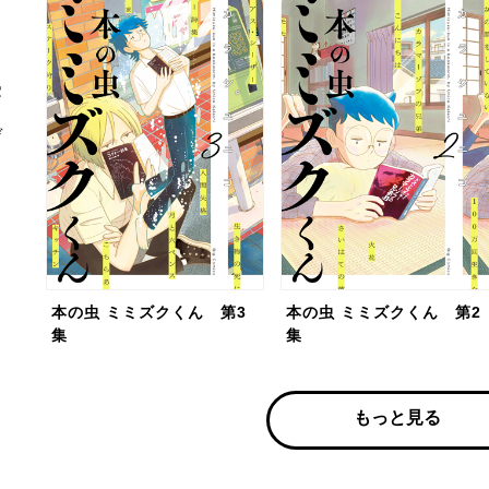
受
デ
し
１
本の虫 ミミズクくん 第3
本の虫 ミミズクくん 第2
集
集
もっと見る