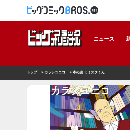
ニュース
トップ
>
カラシユニコ
> 本の虫 ミミズクくん