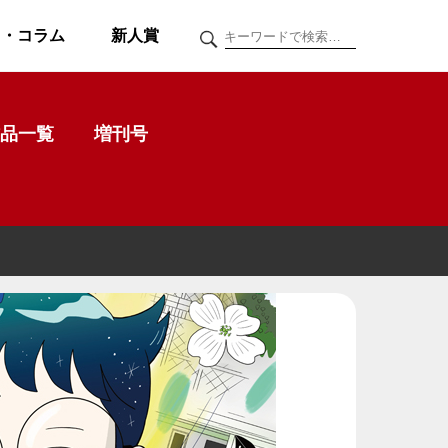
ク・コラム
新人賞
品一覧
増刊号