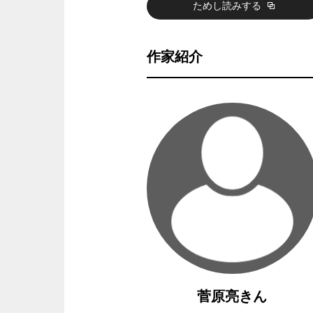
ためし読みする
作家紹介
菅原亮きん