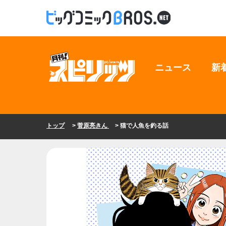
ニュース
新
トップ
>
菅原亮きん
> 猫で人魚を釣る話