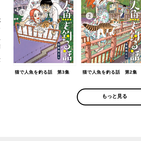
に
に
告
猫
世
猫で人魚を釣る話 第3集
猫で人魚を釣る話 第2集
もっと見る