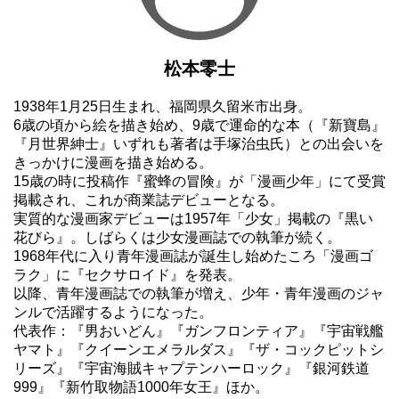
松本零士
1938年1月25日生まれ、福岡県久留米市出身。
6歳の頃から絵を描き始め、9歳で運命的な本（『新寶島』
『月世界紳士』いずれも著者は手塚治虫氏）との出会いを
きっかけに漫画を描き始める。
15歳の時に投稿作『蜜蜂の冒険』が「漫画少年」にて受賞
掲載され、これが商業誌デビューとなる。
実質的な漫画家デビューは1957年「少女」掲載の『黒い
花びら』。しばらくは少女漫画誌での執筆が続く。
1968年代に入り青年漫画誌が誕生し始めたころ「漫画ゴ
ラク」に『セクサロイド』を発表。
以降、青年漫画誌での執筆が増え、少年・青年漫画のジャ
ンルで活躍するようになった。
代表作：『男おいどん』『ガンフロンティア』『宇宙戦艦
ヤマト』『クイーンエメラルダス』『ザ・コックピットシ
リーズ』『宇宙海賊キャプテンハーロック』『銀河鉄道
999』『新竹取物語1000年女王』ほか。