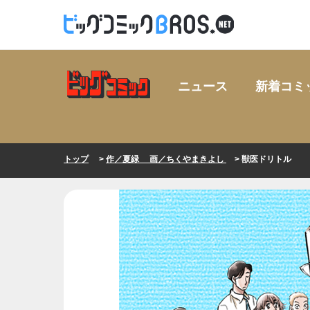
ニュース
新着コミ
トップ
>
作／夏緑 画／ちくやまきよし
> 獣医ドリトル