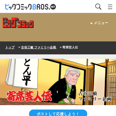
メニュー
トップ
>
古谷三敏 ファミリー企画
> 寄席芸人伝
ポストして応援しよう！