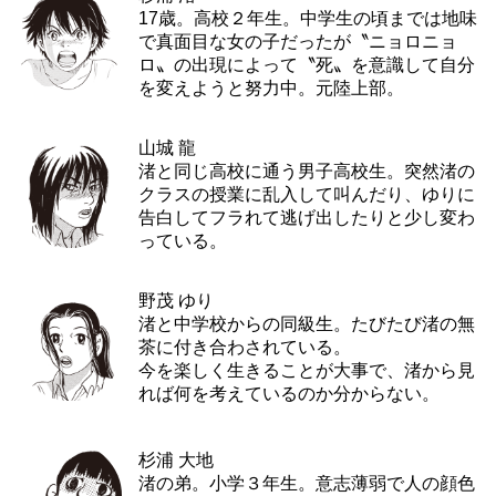
17歳。高校２年生。中学生の頃までは地味
で真面目な女の子だったが〝ニョロニョ
ロ〟の出現によって〝死〟を意識して自分
を変えようと努力中。元陸上部。
山城 龍
渚と同じ高校に通う男子高校生。突然渚の
クラスの授業に乱入して叫んだり、ゆりに
告白してフラれて逃げ出したりと少し変わ
っている。
野茂 ゆり
渚と中学校からの同級生。たびたび渚の無
茶に付き合わされている。
今を楽しく生きることが大事で、渚から見
れば何を考えているのか分からない。
杉浦 大地
渚の弟。小学３年生。意志薄弱で人の顔色