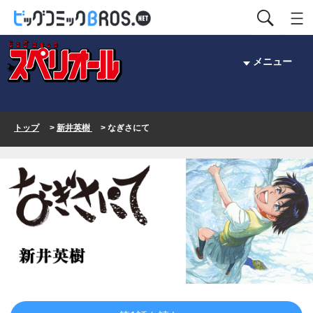
メニュー
トップ
>
新井英樹
> なぎさにて