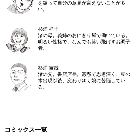
を窺って自分の意見が言えないことが多
い。
杉浦 祥子
渚の母。義姉のおにぎり屋で働いている。
明るい性格で、なんでも笑い飛ばすお調子
者。
杉浦 宙哉
渚の父。書店店長。寡黙で思慮深く、豆の
木出現以後、変わりゆく娘に苦悩してい
る。
コミックス一覧