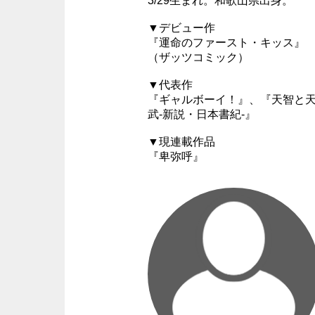
3/29生まれ。和歌山県出身。
▼デビュー作
『運命のファースト・キッス』
（ザッツコミック）
▼代表作
『ギャルボーイ！』、『天智と
武-新説・日本書紀-』
▼現連載作品
『卑弥呼』