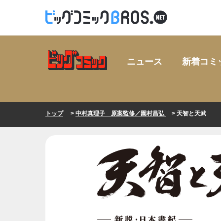
ニュース
新着コミ
トップ
>
中村真理子 原案監修／園村昌弘
> 天智と天武