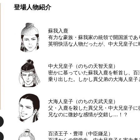
登場人物紹介
蘇我入鹿
有力な豪族・蘇我家の統領で開国派であ
英明快活な人物だったが、中大兄皇子に
中大兄皇子（のちの天智天皇）
密かに慕っていた蘇我入鹿を斬首し、百
乗り出した。しかし異父弟の大海人皇子
大海人皇子（のちの天武天皇）
父・入鹿を殺した異父兄・中大兄皇子に
兄なのに微妙な感情が交錯し…！？
百済王子・豊璋（中臣鎌足）