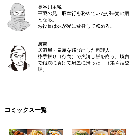
長谷川主税
平蔵の兄。膳奉行を務めていたが味覚の病
となる。
お役目は妹が兄に変身して務める。
辰吉
居酒屋・扇屋を飛び出した料理人。
棒手振り（行商）で火消し飯を商う。勝負
で銀次に負けて扇屋に帰った。（第４話登
場）
コミックス一覧