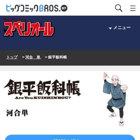
メニュー
トップ
>
河合 単
> 銀平飯科帳