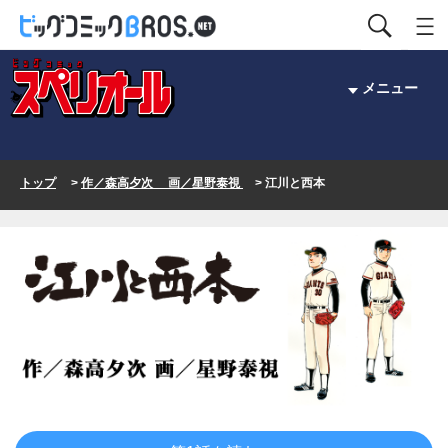
メニュー
トップ
>
作／森高夕次 画／星野泰視
> 江川と西本