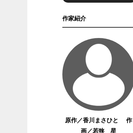
作家紹介
原作／香川まさひと 作
画／若狭 星