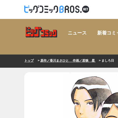
ニュース
新着コミ
トップ
>
原作／香川まさひと 作画／若狭 星
> ましろ日