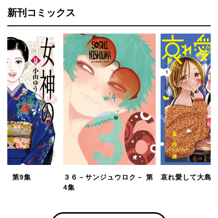
新刊コミックス
的 第9集
３６－サンジュウロク－ 第
哀れ愛して大島さ
4集