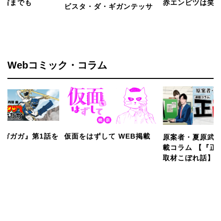
宙までも
赤エンピツは笑
ビスタ・ダ・ギガンテッサ
Webコミック・コラム
ツガガガ』第1話を
仮面をはずして WEB掲載
原案者・夏原武氏
開】
載コラム 【『正
取材こぼれ話】