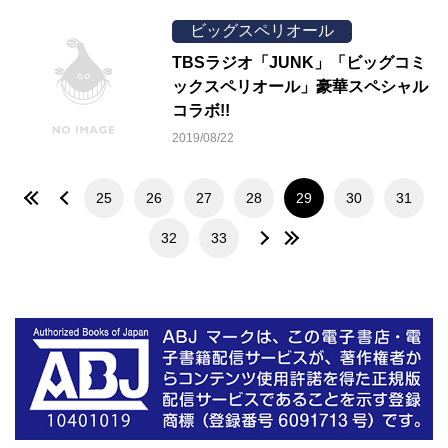
ビッグスペリオール
TBSラジオ「JUNK」「ビッグコミ
ックスペリオール」豪華スペシャル
コラボ!!
2019/08/22
25
26
27
28
29
30
31
32
33