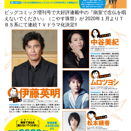
ビッグコミック増刊号で大好評連載中の『
病室で念仏を唱
えないでください
』（こやす珠世）が 2020年１月よりＴ
ＢＳ系にて連続ＴＶドラマ化決定!!