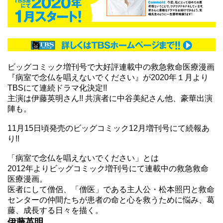
ビッグコミック増刊号で大好評連載中の救急救命医療漫画
『
病室で念仏を唱えないでください
』が2020年１月より
TBSにて連続ドラマ化決定!!
主演は伊藤英明さん!! 共演者に中谷美紀さん他、豪華出演
陣も。
11月15日頃発売のビッグコミック12月増刊号にて続報あ
り!!
「病室で念仏を唱えないでください」とは
2012年よりビッグコミック増刊号にて連載中の救急救命
医療漫画。
医者にして僧侶、「僧医」である主人公・松本照円と救命
センターの仲間たちが患者の命と心を救うために悩み、葛
藤、成長する日々を描く。
伊藤英明