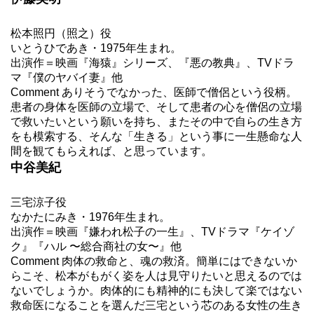
松本照円（照之）役
いとうひであき・1975年生まれ。
出演作＝映画『海猿』シリーズ、『悪の教典』、TVドラ
マ『僕のヤバイ妻』他
Comment ありそうでなかった、医師で僧侶という役柄。
患者の身体を医師の立場で、そして患者の心を僧侶の立場
で救いたいという願いを持ち、またその中で自らの生き方
をも模索する、そんな「生きる」という事に一生懸命な人
間を観てもらえれば、と思っています。
中谷美紀
三宅涼子役
なかたにみき・1976年生まれ。
出演作＝映画『嫌われ松子の一生』、TVドラマ『ケイゾ
ク』『ハル 〜総合商社の女〜』他
Comment 肉体の救命と、魂の救済。簡単にはできないか
らこそ、松本がもがく姿を人は見守りたいと思えるのでは
ないでしょうか。肉体的にも精神的にも決して楽ではない
救命医になることを選んだ三宅という芯のある女性の生き